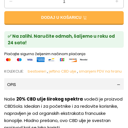
DODAJ U KOŠARICU
✅ Na zalihi. Naručite odmah, šaljemo u roku od
24 sata!
Plaćajte sigurno željenim načinom plaćanja
KOLEKCIJE:
bestseleri
,
jeftino CBD ulje
,
smanjeni PDV na hranu
OPIS
Naše
20% CBD ulje širokog spektra
vodeći je proizvod
CBDSola. Idealan i za početnike i za redovite korisnike,
napravljen je od organskih ekstrakata francuske
konoplje. Hladno prešano, ovo CBD ulje je svestran
proizvod koji se lako koristi.