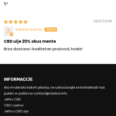
5*
03/07/2025
Sabine Garcia
CBD ulje 20% okus mente
Brza dostava i kvalitetan proizvod, hvala!
INFORMACIJE
Ako imate bilo kakvih pitanja, ne ustručavajte se kontaktirati nas
putem e-pošte na contact@cbdsol.info
Jeftini CBD
CBD cvjetovi
Jeftino CBD ulje