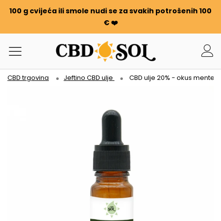
100 g cvijeća ili smole nudi se za svakih potrošenih 100
€ ❤️
CBD trgovina
Jeftino CBD ulje
CBD ulje 20% - okus mente