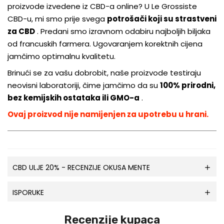
proizvode izvedene iz CBD-a online? U Le Grossiste
CBD-u, mi smo prije svega
potrošači koji su strastveni
za CBD
. Predani smo izravnom odabiru najboljih biljaka
od francuskih farmera. Ugovaranjem korektnih cijena
jamčimo optimalnu kvalitetu.
Brinući se za vašu dobrobit, naše proizvode testiraju
neovisni laboratoriji, čime jamčimo da su
100% prirodni,
bez kemijskih ostataka ili GMO-a
.
Ovaj proizvod nije namijenjen za upotrebu u hrani.
CBD ULJE 20% - RECENZIJE OKUSA MENTE
ISPORUKE
Recenzije kupaca