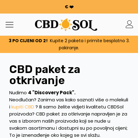
€ ❤️
WATERMELON CBD OD 0,30 €/g 🍉!
NARUDŽBE SE UDVOSTRUČUJU ✨
100 g cvijeća ili smole nudi se za svakih potrošenih 100
€ ❤️
3 PO CIJENI OD 2!
Kupite 2 paketa i primite besplatno 3.
WATERMELON CBD OD 0,30 €/g 🍉!
pakiranje.
NARUDŽBE SE UDVOSTRUČUJU ✨
100 g cvijeća ili smole nudi se za svakih potrošenih 100
CBD paket za
€ ❤️
otkrivanje
Nudimo
4 "Discovery Pack".
Neodlučan? Zanima vas kako saznati više o molekuli
i
kupiti CBD
? Ili samo želite vidjeti kvalitetu CBDSol
proizvoda? CBD paket za otkrivanje napravljen je za
vas s izborom naših proizvoda koji se nude u
svakom asortimanu i dostupni su po povoljnoj cijeni;
To je iznenađenje oko kojeg se svi slažu.