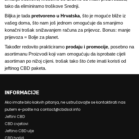
tako da eliminiramo troškove Srednji.
Biljka je tada
pretvoreno u Hrvatska
, što je moguće bliže iz
vašeg doma, što nam još jednom omogućuje da smanjimo
konačni trošak snižavanjem računa za prijevoz. Bonus: manje
prijevoza = Bolje za planet.
Također redovito prakticiramo
prodaju i promocije
, posebno na
asortimanu Proizvodi koji vam omogućuju da isprobate cijeli
asortiman po nižoj cijeni. trošak tako što ćete imati koristi od
jeftinog CBD paketa.
INFORMACIJE
Ako imate bilo kakvih pitanja, ne ustručavajte se kontaktirati nas
putem e-pošte na contact@cbdsol.info
Jeftini CBD
CBD cvjetovi
Jeftino CBD ulje
CBD hašiš