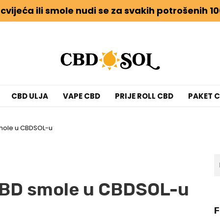
 cvijeća ili smole nudi se za svakih potrošenih 10
CBD ULJA
VAPE CBD
PRIJE ROLL CBD
PAKET 
smole u CBDSOL-u
CBD smole u CBDSOL-u
F