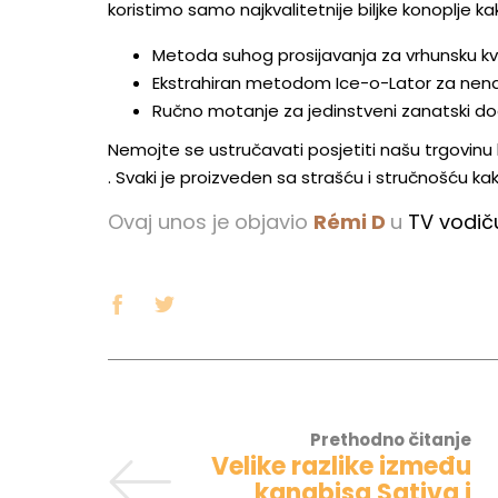
koristimo samo najkvalitetnije biljke konoplje 
Metoda suhog prosijavanja za vrhunsku kv
Ekstrahiran metodom Ice-o-Lator za ne
Ručno motanje za jedinstveni zanatski do
Nemojte se ustručavati posjetiti našu trgovinu 
. Svaki je proizveden sa strašću i stručnošću ka
Ovaj unos je objavio
Rémi D
u
TV vodič
Prethodno čitanje
Velike razlike između
kanabisa Sativa i