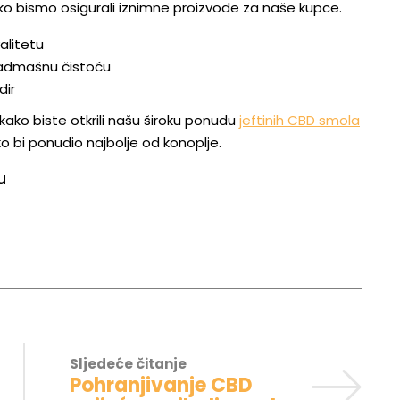
kako bismo osigurali iznimne proizvode za naše kupce.
alitetu
nadmašnu čistoću
dir
kako biste otkrili našu široku ponudu
jeftinih CBD smola
ko bi ponudio najbolje od konoplje.
u
Sljedeće čitanje
Pohranjivanje CBD