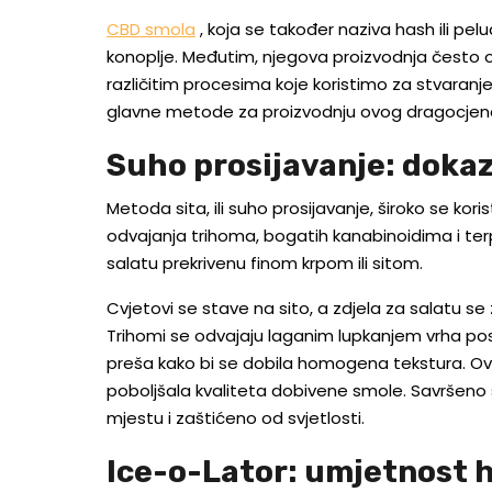
CBD smola
, koja se također naziva hash ili pel
konoplje. Međutim, njegova proizvodnja često 
različitim procesima koje koristimo za stvaranj
glavne metode za proizvodnju ovog dragocjen
Suho prosijavanje: dokaz
Metoda sita, ili suho prosijavanje, široko se kori
odvajanja trihoma, bogatih kanabinoidima i terp
salatu prekrivenu finom krpom ili sitom.
Cvjetovi se stave na sito, a zdjela za salatu se 
Trihomi se odvajaju laganim lupkanjem vrha pos
preša kako bi se dobila homogena tekstura. Ova
poboljšala kvaliteta dobivene smole. Savršeno
mjestu i zaštićeno od svjetlosti.
Ice-o-Lator: umjetnost h