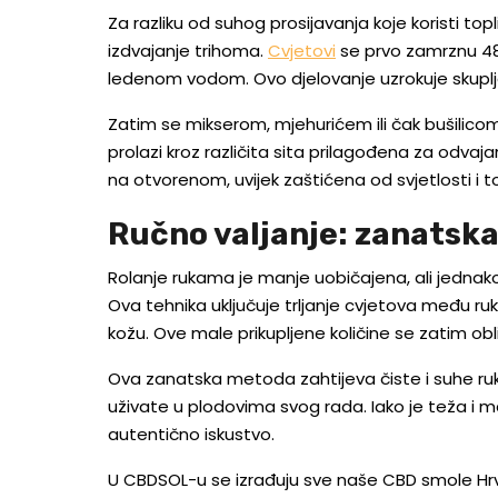
Za razliku od suhog prosijavanja koje koristi t
izdvajanje trihoma.
Cvjetovi
se prvo zamrznu 48
ledenom vodom. Ovo djelovanje uzrokuje skuplja
Zatim se mikserom, mjehurićem ili čak bušilico
prolazi kroz različita sita prilagođena za odvaj
na otvorenom, uvijek zaštićena od svjetlosti i 
Ručno valjanje: zanatska
Rolanje rukama je manje uobičajena, ali jednako
Ova tehnika uključuje trljanje cvjetova među ruk
kožu. Ove male prikupljene količine se zatim obli
Ova zanatska metoda zahtijeva čiste i suhe ru
uživate u plodovima svog rada. Iako je teža i m
autentično iskustvo.
U CBDSOL-u se izrađuju sve naše CBD smole H