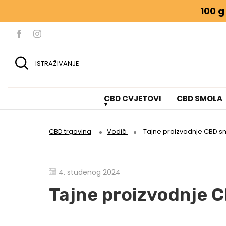
100 g
ISTRAŽIVANJE
CBD CVJETOVI
CBD SMOLA
CBD trgovina
Vodič
Tajne proizvodnje CBD 
4. studenog 2024
Tajne proizvodnje 