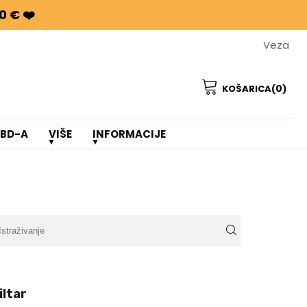
0 € ❤️
Veza
0
KOŠARICA(
)
CBD-A
VIŠE
INFORMACIJE
iltar