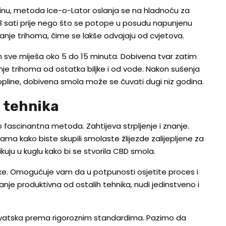
oplinu, metoda Ice-o-Lator oslanja se na hladnoću za
 sati prije nego što se potope u posudu napunjenu
nje trihoma, čime se lakše odvajaju od cvjetova.
m sve miješa oko 5 do 15 minuta. Dobivena tvar zatim
anje trihoma od ostatka biljke i od vode. Nakon sušenja
topline, dobivena smola može se čuvati dugi niz godina.
 tehnika
 fascinantna metoda. Zahtijeva strpljenje i znanje.
ama kako biste skupili smolaste žlijezde zalijepljene za
kuju u kuglu kako bi se stvorila CBD smola.
ke. Omogućuje vam da u potpunosti osjetite proces i
anje produktivna od ostalih tehnika, nudi jedinstveno i
rvatska prema rigoroznim standardima. Pazimo da