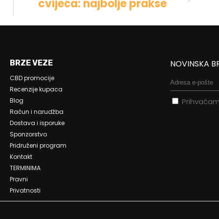
cvijeća: najbolje prakse
BRZE VEZE
NOVINSKA B
CBD promocije
Recenzije kupaca
Blog
Prihvaća
Račun i narudžba
Dostava i isporuke
Sponzorstvo
Pridruženi program
Kontakt
TERMINIMA
Pravni
Privatnosti