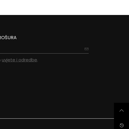
ROŠURA
m
uvjete i odredbe
.