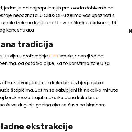
ud, jedan je od najpopularnijih proizvoda dobivenih od
ostaje nepoznata. U CBDSOL-u želimo vas upoznati s
e smole iznimne kvalitete. U ovom članku otkrivamo tri
og koncentrata.
N
ana tradicija
sti u svijetu proizvodnje
CBD
smole. Sastoji se od
enima, od ostatka biljke. Za to koristimo zdjelu za
zatim zatvori plastikom kako bi se izbjegli gubici.
ude štapićima. Zatim se sakupljeni kif nekoliko minuta
j korak može trajati nekoliko dana kako bi se
 se čuva dugi niz godina ako se čuva na hladnom
ladne ekstrakcije