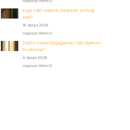
napisao Rémi D
Koje CBD cvijeće odabrati za bolji
san?
16. lipnja 2026.
napisao Rémi D
Zašto treba izbjegavati CBD tijekom
trudnoće?
4. lipnja 2026.
napisao Rémi D