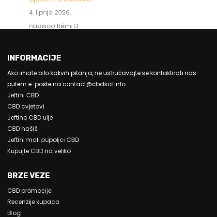
4. lipnja 2026.
napisao Rémi D
INFORMACIJE
Ako imate bilo kakvih pitanja, ne ustručavajte se kontaktirati nas
putem e-pošte na contact@cbdsol.info
Jeftini CBD
CBD cvjetovi
Jeftino CBD ulje
CBD hašiš
Jeftini mali pupoljci CBD
Kupujte CBD na veliko
BRZE VEZE
CBD promocije
Recenzije kupaca
Blog