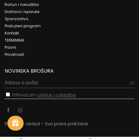
Račun i narudžba
Dostava i isporuke
Sponzorstvo
Pridruženi program
Kontakt
TERMINIMA
Pravni
Privatnosti
NOVINSKA BROŠURA
Prihvaćam
uvjete i odredbe
.
© 2023. - cbdsol - Sva prava pridržana