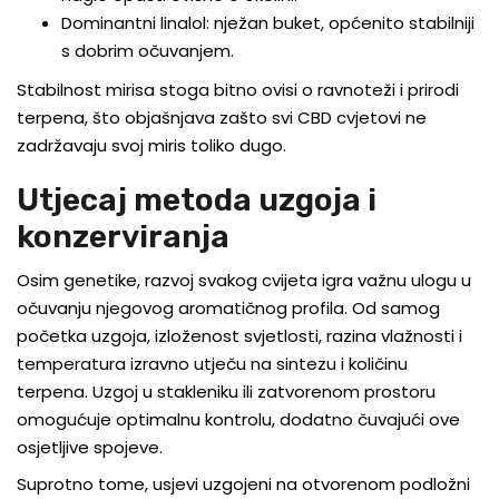
Dominantni linalol: nježan buket, općenito stabilniji
s dobrim očuvanjem.
Stabilnost mirisa stoga bitno ovisi o ravnoteži i prirodi
terpena, što objašnjava zašto svi CBD cvjetovi ne
zadržavaju svoj miris toliko dugo.
Utjecaj metoda uzgoja i
konzerviranja
Osim genetike, razvoj svakog cvijeta igra važnu ulogu u
očuvanju njegovog aromatičnog profila. Od samog
početka uzgoja, izloženost svjetlosti, razina vlažnosti i
temperatura izravno utječu na sintezu i količinu
terpena. Uzgoj u stakleniku ili zatvorenom prostoru
omogućuje optimalnu kontrolu, dodatno čuvajući ove
osjetljive spojeve.
Suprotno tome, usjevi uzgojeni na otvorenom podložni