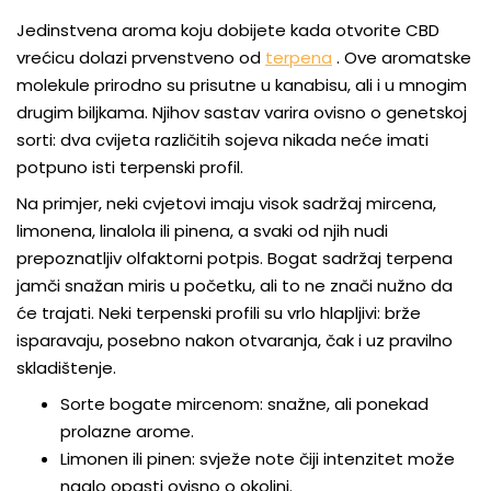
Jedinstvena aroma koju dobijete kada otvorite CBD
vrećicu dolazi prvenstveno od
terpena
. Ove aromatske
molekule prirodno su prisutne u kanabisu, ali i u mnogim
drugim biljkama. Njihov sastav varira ovisno o genetskoj
sorti: dva cvijeta različitih sojeva nikada neće imati
potpuno isti terpenski profil.
Na primjer, neki cvjetovi imaju visok sadržaj mircena,
limonena, linalola ili pinena, a svaki od njih nudi
prepoznatljiv olfaktorni potpis. Bogat sadržaj terpena
jamči snažan miris u početku, ali to ne znači nužno da
će trajati. Neki terpenski profili su vrlo hlapljivi: brže
isparavaju, posebno nakon otvaranja, čak i uz pravilno
skladištenje.
Sorte bogate mircenom: snažne, ali ponekad
prolazne arome.
Limonen ili pinen: svježe note čiji intenzitet može
naglo opasti ovisno o okolini.