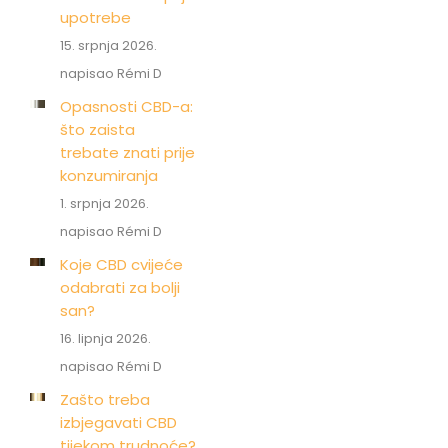
upotrebe
15. srpnja 2026.
napisao Rémi D
Opasnosti CBD-a:
što zaista
trebate znati prije
konzumiranja
1. srpnja 2026.
napisao Rémi D
Koje CBD cvijeće
odabrati za bolji
san?
16. lipnja 2026.
napisao Rémi D
Zašto treba
izbjegavati CBD
tijekom trudnoće?