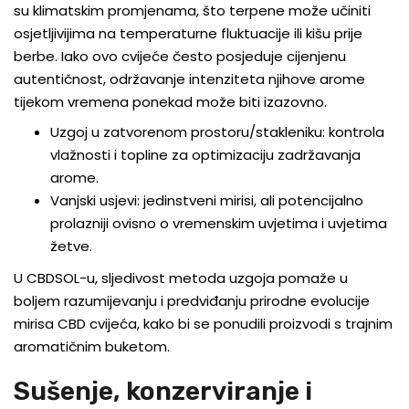
su klimatskim promjenama, što terpene može učiniti
osjetljivijima na temperaturne fluktuacije ili kišu prije
berbe. Iako ovo cvijeće često posjeduje cijenjenu
autentičnost, održavanje intenziteta njihove arome
tijekom vremena ponekad može biti izazovno.
Uzgoj u zatvorenom prostoru/stakleniku: kontrola
vlažnosti i topline za optimizaciju zadržavanja
arome.
Vanjski usjevi: jedinstveni mirisi, ali potencijalno
prolazniji ovisno o vremenskim uvjetima i uvjetima
žetve.
U CBDSOL-u, sljedivost metoda uzgoja pomaže u
boljem razumijevanju i predviđanju prirodne evolucije
mirisa CBD cvijeća, kako bi se ponudili proizvodi s trajnim
aromatičnim buketom.
Sušenje, konzerviranje i