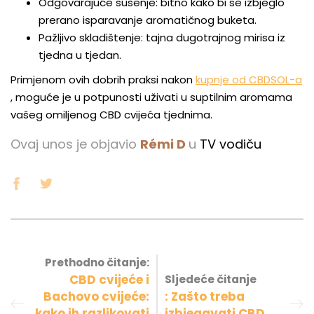
Odgovarajuće sušenje: bitno kako bi se izbjeglo
prerano isparavanje aromatičnog buketa.
Pažljivo skladištenje: tajna dugotrajnog mirisa iz
tjedna u tjedan.
Primjenom ovih dobrih praksi nakon
kupnje od CBDSOL-a
, moguće je u potpunosti uživati ​​u suptilnim aromama
vašeg omiljenog CBD cvijeća tjednima.
Ovaj unos je objavio
Rémi D
u
TV vodiču
Prethodno čitanje:
CBD cvijeće i
Sljedeće čitanje
Bachovo cvijeće:
: Zašto treba
kako ih razlikovati
izbjegavati CBD