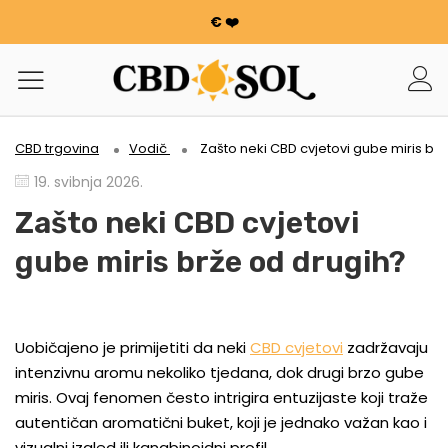
€ ❤️
WATERMELON CBD OD 0,30 €/g 🍉!
NARUDŽBE SE UDVOSTRUČUJU ✨
100 g cvijeća ili smole nudi se za svakih potrošenih 100
€ ❤️
WATERMELON CBD OD 0,30 €/g 🍉!
CBD trgovina
Vodič
Zašto neki CBD cvjetovi gube miris br
NARUDŽBE SE UDVOSTRUČUJU ✨
19. svibnja 2026.
100 g cvijeća ili smole nudi se za svakih potrošenih 100
€ ❤️
Zašto neki CBD cvjetovi
gube miris brže od drugih?
Uobičajeno je primijetiti da neki
CBD cvjetovi
zadržavaju
intenzivnu aromu nekoliko tjedana, dok drugi brzo gube
miris. Ovaj fenomen često intrigira entuzijaste koji traže
autentičan aromatični buket, koji je jednako važan kao i
vizualni izgled ili kanabinoidni profil.