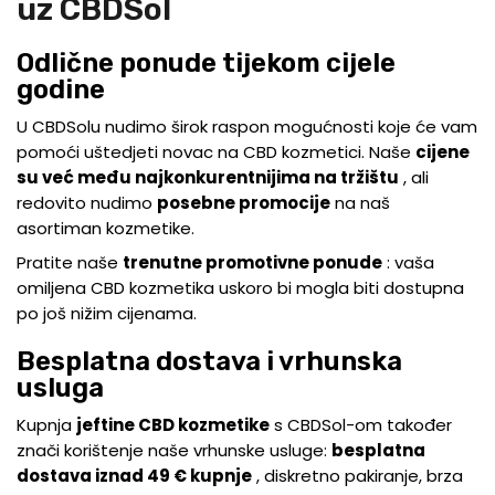
uz CBDSol
Odlične ponude tijekom cijele
godine
U CBDSolu nudimo širok raspon mogućnosti koje će vam
pomoći uštedjeti novac na CBD kozmetici. Naše
cijene
su već među najkonkurentnijima na tržištu
, ali
redovito nudimo
posebne promocije
na naš
asortiman kozmetike.
Pratite naše
trenutne promotivne ponude
: vaša
omiljena CBD kozmetika uskoro bi mogla biti dostupna
po još nižim cijenama.
Besplatna dostava i vrhunska
usluga
Kupnja
jeftine CBD kozmetike
s CBDSol-om također
znači korištenje naše vrhunske usluge:
besplatna
dostava iznad 49 € kupnje
, diskretno pakiranje, brza