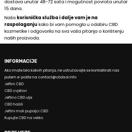
dostava unutar 48-72 sata i mogućnost povrata unutar
15 dana.
Naša
korisnička služba i dalje vam je na
raspolaganju
kako bi vam pomogla u odabiru CBD
kozmetike i odgovorila na sva vaša pitanja o korištenju
naših proizvoda.
INFORMACIJE
Ako imate bilo kakvih pitanja, ne ustručavajte se kontaktirati nas
putem e-pošte na contact@cbdsol.info
Jeftini CBD
CBD cvjetovi
Jeftino CBD ulje
CBD hašiš
Jeftini mali pupoljci CBD
Kupujte CBD na veliko