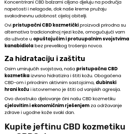
Koncentrirani CBD balzami ciljano djeluju na područja
napetosti i nelagode, dok naše kreme pružaju
svakodnevnu udobnost cijeloj obitelji.
Ovi
pristupačni CBD kozmetički
proizvodi prirodna su
alternativa tradicionalnoj njezi kože, omogućujući vam
da uživate u
opuštajućim i protuupalnim svojstvima
kanabidiola
bez prevelikog trošenja novca.
Za hidrataciju i zaštitu
Osim umirujućih svojstava, naša
pristupačna CBD
kozmetika
izvrsno hidratizira i štiti kožu. Obogaćena
CBD-om i prirodnim aktivnim sastojcima,
dubinski
hrani kožu
i istovremeno je štiti od vanjskih agresija.
Ovo dvostruko djelovanje čini našu CBD kozmetiku
cjelovitim i ekonomičnim rješenjem
za održavanje
zdrave i ugodne kože svaki dan.
Kupite jeftinu CBD kozmetiku