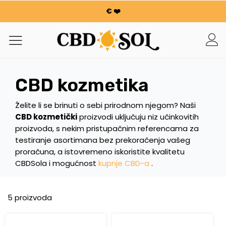
€ ❤️
WATERMELON CBD OD 0,30 €/g 🍉!
NARUDŽBE SE UDVOSTRUČUJU ✨
100 g cvijeća ili smole nudi se za svakih potrošenih 100
€ ❤️
WATERMELON CBD OD 0,30 €/g 🍉!
CBD kozmetika
NARUDŽBE SE UDVOSTRUČUJU ✨
100 g cvijeća ili smole nudi se za svakih potrošenih 100
Želite li se brinuti o sebi prirodnom njegom? Naši
€ ❤️
CBD kozmetički
proizvodi uključuju niz učinkovitih
proizvoda, s nekim pristupačnim referencama za
testiranje asortimana bez prekoračenja vašeg
proračuna, a istovremeno iskoristite kvalitetu
CBDSola i mogućnost
kupnje CBD-a
.
5 proizvoda