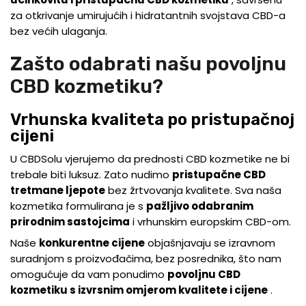
za otkrivanje umirujućih i hidratantnih svojstava CBD-a
bez većih ulaganja.
Zašto odabrati našu povoljnu
CBD kozmetiku?
Vrhunska kvaliteta po pristupačnoj
cijeni
U CBDSolu vjerujemo da prednosti CBD kozmetike ne bi
trebale biti luksuz. Zato nudimo
pristupačne CBD
tretmane ljepote
bez žrtvovanja kvalitete. Sva naša
kozmetika formulirana je s
pažljivo odabranim
prirodnim sastojcima
i vrhunskim europskim CBD-om.
Naše
konkurentne cijene
objašnjavaju se izravnom
suradnjom s proizvođačima, bez posrednika, što nam
omogućuje da vam ponudimo
povoljnu CBD
kozmetiku s izvrsnim omjerom kvalitete i cijene
.