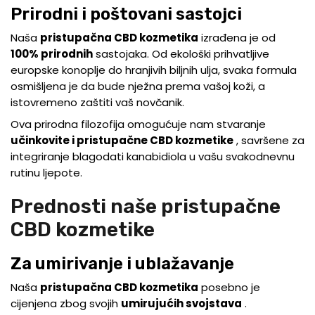
Prirodni i poštovani sastojci
Naša
pristupačna CBD kozmetika
izrađena je od
100% prirodnih
sastojaka. Od ekološki prihvatljive
europske konoplje do hranjivih biljnih ulja, svaka formula
osmišljena je da bude nježna prema vašoj koži, a
istovremeno zaštiti vaš novčanik.
Ova prirodna filozofija omogućuje nam stvaranje
učinkovite i pristupačne CBD kozmetike
, savršene za
integriranje blagodati kanabidiola u vašu svakodnevnu
rutinu ljepote.
Prednosti naše pristupačne
CBD kozmetike
Za umirivanje i ublažavanje
Naša
pristupačna CBD kozmetika
posebno je
cijenjena zbog svojih
umirujućih svojstava
.