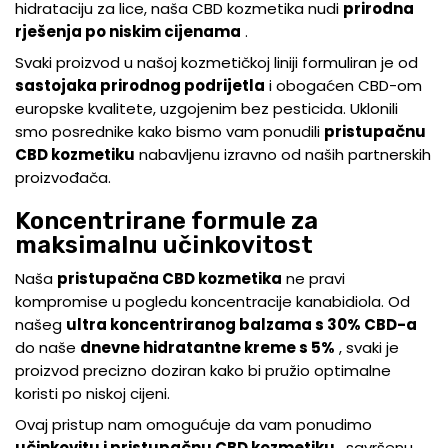
hidrataciju za lice, naša CBD kozmetika nudi
prirodna
rješenja po niskim cijenama
.
Svaki proizvod u našoj kozmetičkoj liniji formuliran je od
sastojaka prirodnog podrijetla
i obogaćen CBD-om
europske kvalitete, uzgojenim bez pesticida. Uklonili
smo posrednike kako bismo vam ponudili
pristupačnu
CBD kozmetiku
nabavljenu izravno od naših partnerskih
proizvođača.
Koncentrirane formule za
maksimalnu učinkovitost
Naša
pristupačna CBD kozmetika
ne pravi
kompromise u pogledu koncentracije kanabidiola. Od
našeg
ultra koncentriranog balzama s 30% CBD-a
do naše
dnevne hidratantne kreme s 5%
, svaki je
proizvod precizno doziran kako bi pružio optimalne
koristi po niskoj cijeni.
Ovaj pristup nam omogućuje da vam ponudimo
učinkovitu i pristupačnu CBD kozmetiku
, savršenu