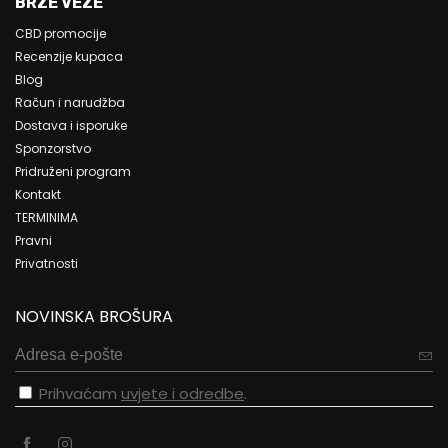
BRZE VEZE
CBD promocije
Recenzije kupaca
Blog
Račun i narudžba
Dostava i isporuke
Sponzorstvo
Pridruženi program
Kontakt
TERMINIMA
Pravni
Privatnosti
NOVINSKA BROŠURA
Prihvaćam
uvjete i odredbe
.