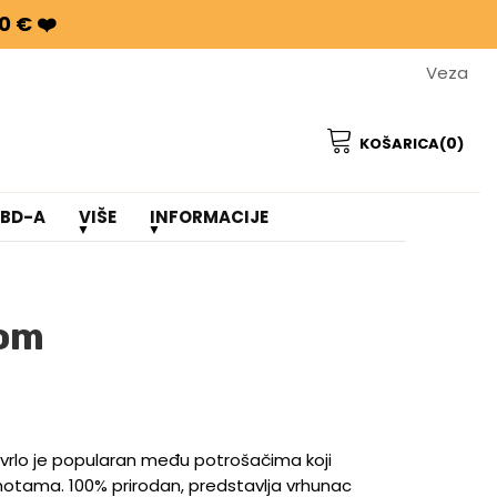
0 € ❤️
Veza
0
KOŠARICA(
)
CBD-A
VIŠE
INFORMACIJE
nom
vrlo je popularan među potrošačima koji
m notama. 100% prirodan, predstavlja vrhunac