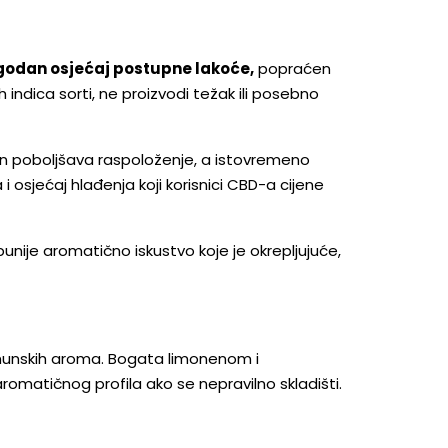
godan osjećaj postupne lakoće,
popraćen
indica sorti, ne proizvodi težak ili posebno
en poboljšava raspoloženje, a istovremeno
osjećaj hlađenja koji korisnici CBD-a cijene
nije aromatično iskustvo koje je okrepljujuće,
limunskih aroma. Bogata limonenom i
romatičnog profila ako se nepravilno skladišti.