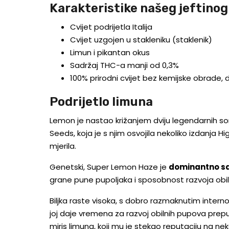
Karakteristike našeg jeftino
Cvijet podrijetla Italija
Cvijet uzgojen u stakleniku (staklenik)
Limun i pikantan okus
Sadržaj THC-a manji od 0,3%
100% prirodni cvijet bez kemijske obrade, do
Podrijetlo limuna
Lemon je nastao križanjem dviju legendarnih sor
Seeds, koja je s njim osvojila nekoliko izdanj
mjerila.
Genetski, Super Lemon Haze je
dominantno sa
grane pune pupoljaka i sposobnost razvoja obi
Biljka raste visoka, s dobro razmaknutim internod
joj daje vremena za razvoj obilnih pupova prep
miris limuna, koji mu je stekao reputaciju na ne