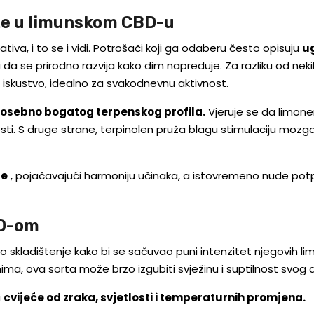
raže u limunskom CBD-u
iva, i to se i vidi. Potrošači koji ga odaberu često opisuju
u
se prirodno razvija kako dim napreduje. Za razliku od nekih 
 iskustvo, idealno za svakodnevnu aktivnost.
osebno bogatog terpenskog profila.
Vjeruje se da limon
 S druge strane, terpinolen pruža blagu stimulaciju mozga i 
je
, pojačavajući harmoniju učinaka, a istovremeno nude potpu
BD-om
 skladištenje kako bi se sačuvao puni intenzitet njegovih 
ma, ova sorta može brzo izgubiti svježinu i suptilnost svog a
i
cvijeće od zraka, svjetlosti i temperaturnih promjena.