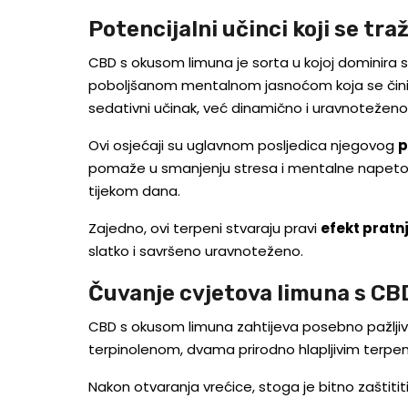
Potencijalni učinci koji se t
CBD s okusom limuna je sorta u kojoj dominira sat
poboljšanom mentalnom jasnoćom koja se čini da 
sedativni učinak, već dinamično i uravnoteženo
Ovi osjećaji su uglavnom posljedica njegovog
p
pomaže u smanjenju stresa i mentalne napetosti.
tijekom dana.
Zajedno, ovi terpeni stvaraju pravi
efekt pratn
slatko i savršeno uravnoteženo.
Čuvanje cvjetova limuna s C
CBD s okusom limuna zahtijeva posebno pažljivo
terpinolenom, dvama prirodno hlapljivim terpeni
Nakon otvaranja vrećice, stoga je bitno zaštitit