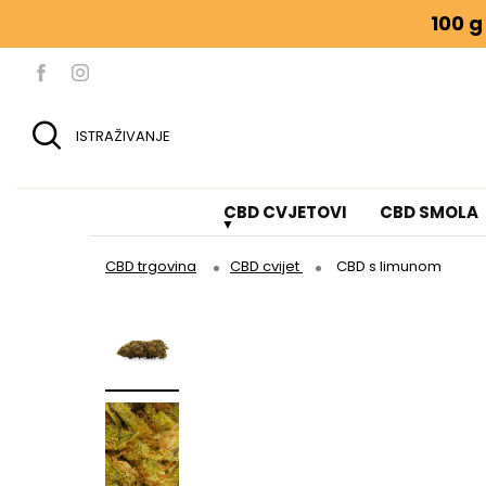
100 g
ISTRAŽIVANJE
CBD CVJETOVI
CBD SMOLA
CBD trgovina
CBD cvijet
CBD s limunom