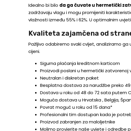
Idealno bi bilo
da ga čuvate u hermetički za
zadržavaju vlagu i mogu promijeniti karakterist
vlažnosti između 55% i 62%. U optimalnim uvjet
Kvaliteta zajamčena od stra
Pažljivo odabiremo svaki cvijet, analiziramo ga
cijeni.
Sigurna plaćanja kreditnom karticom
Proizvodi poslani u hermetički zatvorenoj v
Neutralan i diskretan paket
Besplatna dostava za narudžbe preko 49
Dostava u roku od 48 do 72 sata putem Col
Moguća dostava u Hrvatska , Belgija, Španjol
Povrat moguć u roku od 15 dana*
Profesionalni tim dostupan kada je potre
Proizvod zabranjen za maloljetnike
Molimo provjerite naše uvjete i odredbe p