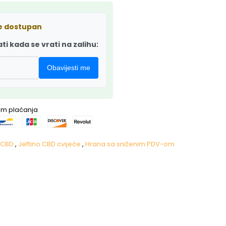
je dostupan
ati kada se vrati na zalihu:
Obavijesti me
nom plaćanja
i CBD
,
Jeftino CBD cvijeće
,
Hrana sa sniženim PDV-om