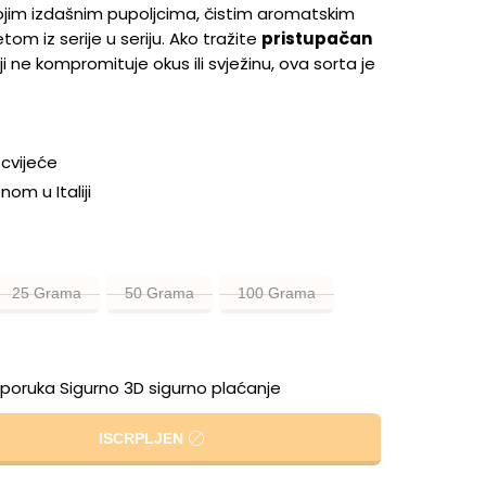
ojim izdašnim pupoljcima, čistim aromatskim
tom iz serije u seriju. Ako tražite
pristupačan
ji ne kompromituje okus ili svježinu, ova sorta je
 cvijeće
om u Italiji
25 Grama
50 Grama
100 Grama
sporuka Sigurno 3D sigurno plaćanje
ISCRPLJEN