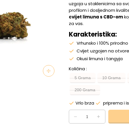
uzgoja u staklenicima sa sv
profilom i dosljednom kvalite
cvijet limuna s CBD-om
ko
za vas.
Karakteristika:
Vrhunsko i 100% prirodno
Cvijet uzgojen na otvoren
Okusi limuna i tangyja
Količina
5 Grama
10 Grama
200 Grama
Vrlo brza
priprema i i