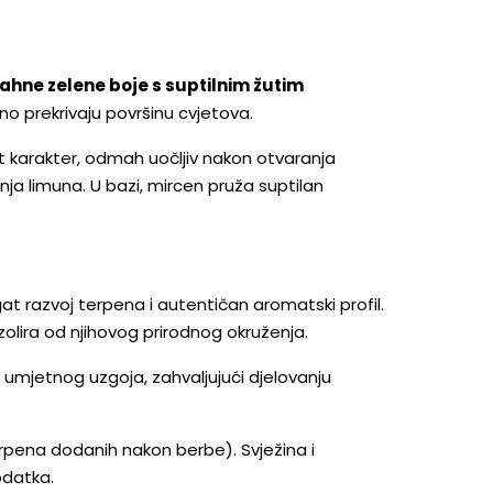
vahne zelene boje s suptilnim žutim
no prekrivaju površinu cvjetova.
t karakter, odmah uočljiv nakon otvaranja
ja limuna. U bazi, mircen pruža suptilan
gat razvoj terpena i autentičan aromatski profil.
zolira od njihovog prirodnog okruženja.
mjetnog uzgoja, zahvaljujući djelovanju
.
rpena dodanih nakon berbe). Svježina i
odatka.