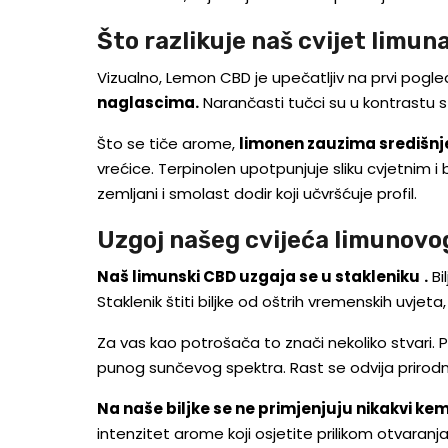
Što razlikuje naš cvijet limu
Vizualno, Lemon CBD je upečatljiv na prvi pogled.
naglascima.
Narančasti tučci su u kontrastu s
Što se tiče arome,
limonen zauzima središnj
vrećice. Terpinolen upotpunjuje sliku cvjetnim 
zemljani i smolast dodir koji učvršćuje profil.
Uzgoj našeg cvijeća limunov
Naš limunski CBD uzgaja se u stakleniku
.
Bi
Staklenik štiti biljke od oštrih vremenskih uvje
Za vas kao potrošača to znači nekoliko stvari. Pu
punog sunčevog spektra. Rast se odvija prirod
Na naše biljke se ne primjenjuju nikakvi kem
intenzitet arome koji osjetite prilikom otvaranj