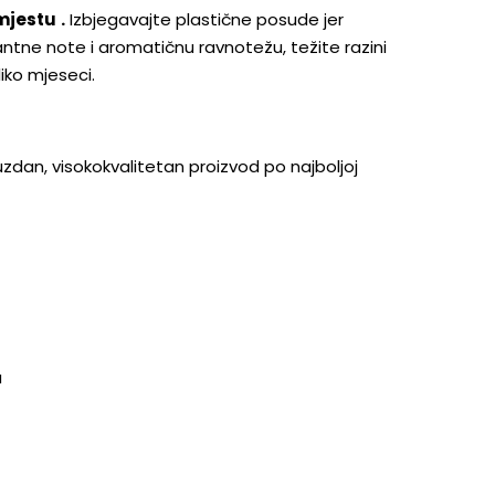
mjestu
.
Izbjegavajte plastične posude jer
ntne note i aromatičnu ravnotežu, težite razini
iko mjeseci.
zdan, visokokvalitetan proizvod po najboljoj
a