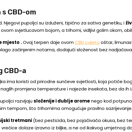
na s CBD-om
 Njegovi pupoljci su izduženi, tipično za sativa genetiku, i
ži
 ovom svjetlucavom bojom, a trihomi, vidljivi golim okom, obil
e mjesto
.
Ovaj terpen daje ovom
CBD cvijetu
oštar, limunas
i blago začinjenim notama, dodajući složenost bez nadjačavan
og CBD-a
ljka ima koristi od prirodne sunčeve svjetlosti, koja potiče bo
ta, naglih promjena temperature i najezde insekata, bez da ih i
poljci razvijaju
složenije i dublje arome
nego kod potpuno u
nim tempom, što trihomima omogućuje pravilno sazrijevanje
ijski tretmani
(bez pesticida, bez pojačivača okusa, bez te
a vrećice dolaze izravno iz biljke, a ne od ikakvog umjetnog d