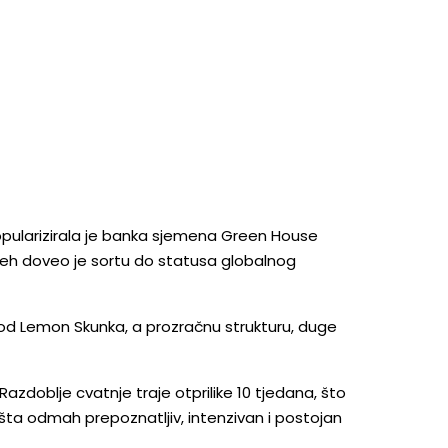
pularizirala je banka sjemena Green House
pjeh doveo je sortu do statusa globalnog
 od Lemon Skunka, a prozračnu strukturu, duge
Razdoblje cvatnje traje otprilike 10 tjedana, što
šta odmah prepoznatljiv, intenzivan i postojan