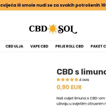
 cvijeća ili smole nudi se za svakih potrošenih 10
CBD ULJA
VAPE CBD
PRIJE ROLL CBD
PAKET 
CBD s limu
4 avis
0,90 EUR
Naš cvijet limuna s CBD-om 
uživaju u svijetlim citrusni