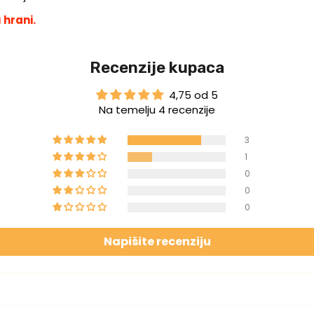
 hrani.
Recenzije kupaca
4,75 od 5
Na temelju 4 recenzije
3
1
0
0
0
Napišite recenziju