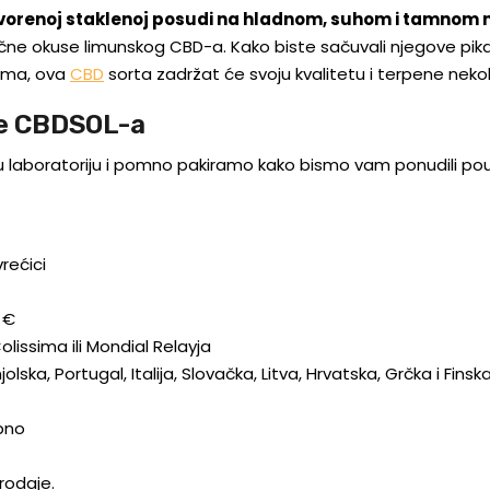
tvorenoj staklenoj posudi na hladnom, suhom i tamnom 
ične okuse limunskog CBD-a. Kako biste sačuvali njegove pika
ima, ova
CBD
sorta
zadržat će svoju kvalitetu i terpene nekol
ne CBDSOL-a
 u laboratoriju i pomno pakiramo kako bismo vam ponudili pou
rećici
 €
issima ili Mondial Relayja
ska, Portugal, Italija, Slovačka, Litva, Hrvatska, Grčka i Finsk
bno
rodaje.