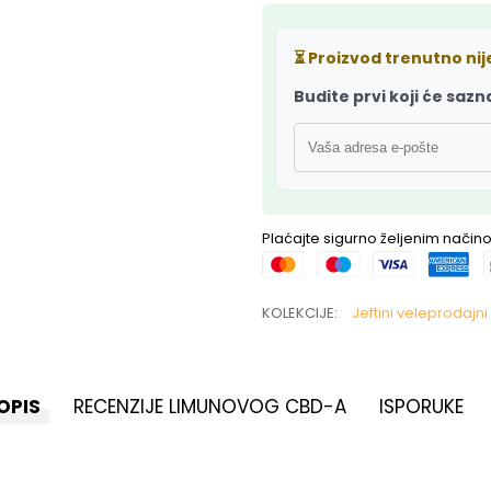
⏳
Proizvod trenutno ni
Budite prvi koji će sazn
Plaćajte sigurno željenim nači
KOLEKCIJE:
Jeftini veleprodajn
OPIS
RECENZIJE LIMUNOVOG CBD-A
ISPORUKE