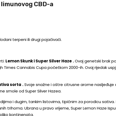
g limunovog CBD-a
dani terpeni ili drugi pojačivači.
ti:
Lemon Skunk i Super Silver Haze
.
Ovaj genetski brak po
a High Times Cannabis Cupa početkom 2000-ih. Ovaj rijedak us
tiva sorta
.
Svoje snažne i oštre citrusne arome nasljeđuje
lne smole od Super Silver Hazea.
ijima i dugim, tankim listovima, tipičnim za porodicu sativa. 
unih trihoma. Ubrana u pravo vrijeme, Super Lemon Haze Ispu
koliko kontinenata.