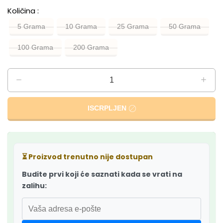
Količina
5 Grama
10 Grama
25 Grama
50 Grama
100 Grama
200 Grama
ISCRPLJEN
⏳
Proizvod trenutno nije dostupan
Budite prvi koji će saznati kada se vrati na
zalihu: