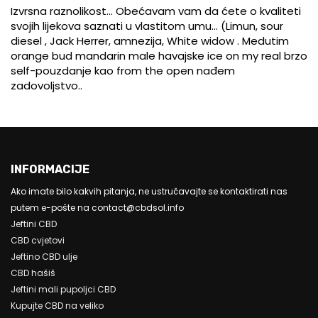
Izvrsna raznolikost... Obećavam vam da ćete o kvaliteti
svojih lijekova saznati u vlastitom umu... (Limun, sour
diesel , Jack Herrer, amnezija, White widow . Medutim
orange bud mandarin male havajske ice on my real brzo
self-pouzdanje kao from the open nađem
zadovoljstvo..
INFORMACIJE
Ako imate bilo kakvih pitanja, ne ustručavajte se kontaktirati nas
putem e-pošte na contact@cbdsol.info
Jeftini CBD
CBD cvjetovi
Jeftino CBD ulje
CBD hašiš
Jeftini mali pupoljci CBD
Kupujte CBD na veliko