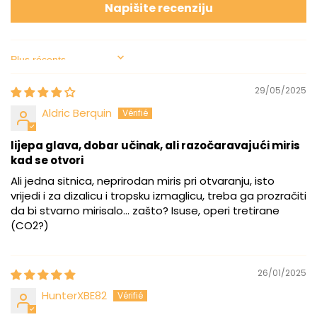
Napišite recenziju
Sort by
29/05/2025
Aldric Berquin
lijepa glava, dobar učinak, ali razočaravajući miris
kad se otvori
Ali jedna sitnica, neprirodan miris pri otvaranju, isto
vrijedi i za dizalicu i tropsku izmaglicu, treba ga prozračiti
da bi stvarno mirisalo... zašto? Isuse, operi tretirane
(CO2?)
26/01/2025
HunterXBE82