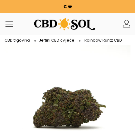
€ ❤️
WATERMELON CBD OD 0,30 €/g 🍉!
NARUDŽBE SE UDVOSTRUČUJU ✨
100 g cvijeća ili smole nudi se za svakih potrošenih 100
€ ❤️
CBD trgovina
Jeftini CBD cvijeće
Rainbow Runtz CBD
WATERMELON CBD OD 0,30 €/g 🍉!
NARUDŽBE SE UDVOSTRUČUJU ✨
100 g cvijeća ili smole nudi se za svakih potrošenih 100
€ ❤️