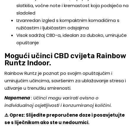
slatkiša, voćne note i kremastost koja podsjeća na
sladoled
Izvanredan izgled s kompaktnim komadićima s
ružičastim i ljubičastim odsjajima
Visok sadržaj CBD-a, idealan za duboko, umirujuće
opuštanje
Mogući učinci CBD cvijeta Rainbow
Runtz Indoor.
Rainbow Runtz je poznat po svojim opuštajućim i
umirujućim učincima, savršenim za ublažavanje stresa i
uživanje u trenutku smirenosti.
Napomena
: Učinci mogu varirati ovisno o
individualnoj osjetljivosti i konzumiranoj količini.
⚠️ Oprez: Slijedite preporučene doze i posavjetujte
se s liječnikom ako ste u nedoumici.