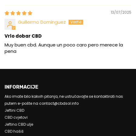
13/07/2025
Guillermo Dominguez
Vrlo dobar CBD
Muy buen cbd. Aunque un poco caro pero merece la
pena
INFORMACIJE
Ako imate bilo kakvih pitanja, ne ustručavajte se kontaktirati nas
putem e-pošte na contact@cbdsol.info
Jeftini CBD
CBD cvjetovi
Jeftino CBD ulje
CBD hašiš