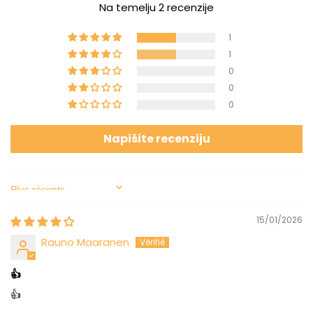
Na temelju 2 recenzije
1
1
0
0
0
Napišite recenziju
Sort by
15/01/2026
Rauno Maaranen
👍
👍