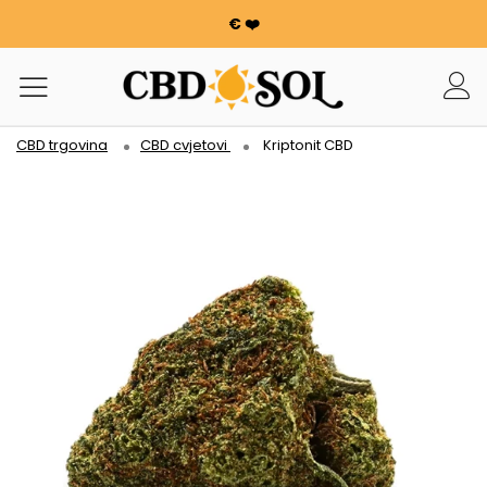
€ ❤️
WATERMELON CBD OD 0,30 €/g 🍉!
NARUDŽBE SE UDVOSTRUČUJU ✨
100 g cvijeća ili smole nudi se za svakih potrošenih 100
€ ❤️
CBD trgovina
CBD cvjetovi
Kriptonit CBD
WATERMELON CBD OD 0,30 €/g 🍉!
NARUDŽBE SE UDVOSTRUČUJU ✨
100 g cvijeća ili smole nudi se za svakih potrošenih 100
€ ❤️