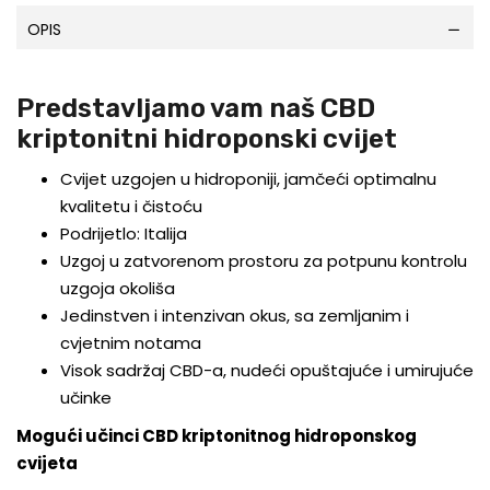
OPIS
Predstavljamo vam naš CBD
kriptonitni hidroponski cvijet
Cvijet uzgojen u hidroponiji, jamčeći optimalnu
kvalitetu i čistoću
Podrijetlo: Italija
Uzgoj u zatvorenom prostoru za potpunu kontrolu
uzgoja okoliša
Jedinstven i intenzivan okus, sa zemljanim i
cvjetnim notama
Visok sadržaj CBD-a, nudeći opuštajuće i umirujuće
učinke
Mogući učinci CBD kriptonitnog hidroponskog
cvijeta