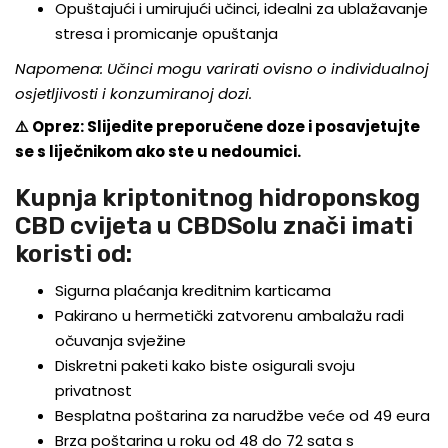
Opuštajući i umirujući učinci, idealni za ublažavanje
stresa i promicanje opuštanja
Napomena: Učinci mogu varirati ovisno o individualnoj
osjetljivosti i konzumiranoj dozi.
⚠️ Oprez: Slijedite preporučene doze i posavjetujte
se s liječnikom ako ste u nedoumici.
Kupnja kriptonitnog hidroponskog
CBD cvijeta u CBDSolu znači imati
koristi od:
Sigurna plaćanja kreditnim karticama
Pakirano u hermetički zatvorenu ambalažu radi
očuvanja svježine
Diskretni paketi kako biste osigurali svoju
privatnost
Besplatna poštarina za narudžbe veće od 49 eura
Brza poštarina u roku od 48 do 72 sata s